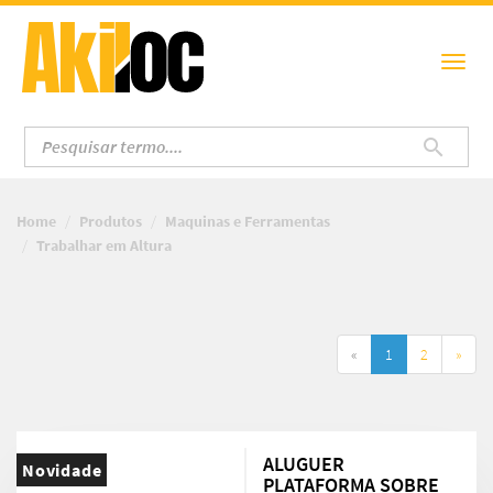
Home
Produtos
Maquinas e Ferramentas
Trabalhar em Altura
«
1
2
»
ALUGUER
Novidade
PLATAFORMA SOBRE