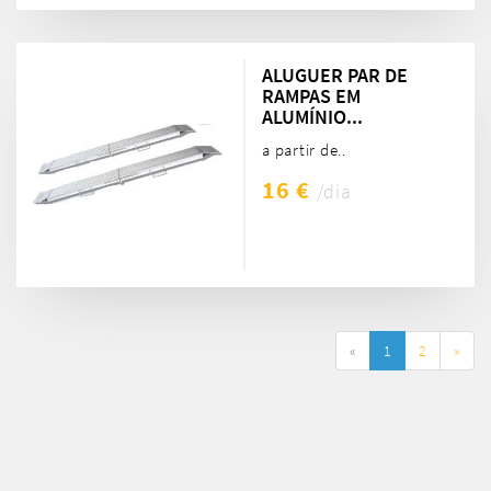
ALUGUER PAR DE
RAMPAS EM
ALUMÍNIO...
a partir de..
16 €
/dia
«
1
2
»