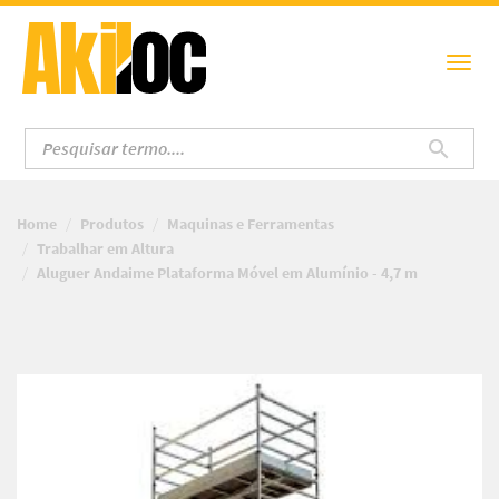
Home
Produtos
Maquinas e Ferramentas
Trabalhar em Altura
Aluguer Andaime Plataforma Móvel em Alumínio - 4,7 m