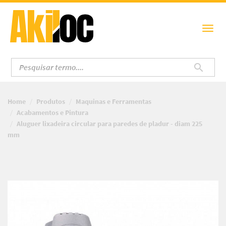
Home
Produtos
Maquinas e Ferramentas
Acabamentos e Pintura
Aluguer lixadeira circular para paredes de pladur - diam 225
mm