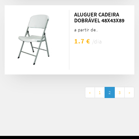
ALUGUER CADEIRA
DOBRÁVEL 48X43X89
a partir de..
1.7 €
/dia
«
1
2
3
»